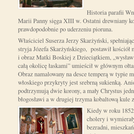
Historia parafii W
Marii Panny sięga XIII w. Ostatni drewniany k
prawdopodobnie po uderzeniu pioruna.
Właściciel Suserza Jerzy Skarżyński, spełniają
stryja Józefa Skarżyńskiego, postawił kościół
i obraz Matki Boskiej z Dzieciątkiem, „wysław
całą okolicę łaskami” umieścił w głównym ołta
Obraz namalowany na desce temperą w typie m
włoskiego przykryty jest srebrną sukienką. An
podtrzymują dwie korony, a mały Chrystus jedn
błogosławi a w drugiej trzyma kobaltową kule 
Kiedy w roku 1852 
cholery i wymierały
bezradni, mieszkań