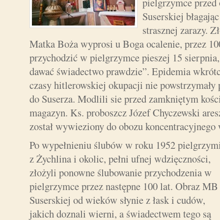
pielgrzymce przed 
Suserskiej błagając
strasznej zarazy. Z
Matka Boża wyprosi u Boga ocalenie, przez 100
przychodzić w pielgrzymce pieszej 15 sierpnia,
dawać świadectwo prawdzie”. Epidemia wkrótc
czasy hitlerowskiej okupacji nie powstrzymały
do Suserza. Modlili sie przed zamkniętym koś
magazyn. Ks. proboszcz Józef Chyczewski ares
został wywieziony do obozu koncentracyjnego 
Po wypełnieniu ślubów w roku 1952 pielgrzym
z Żychlina i okolic, pełni ufnej wdzięczności,
złożyli ponowne ślubowanie przychodzenia w
pielgrzymce przez następne 100 lat. Obraz MB
Suserskiej od wieków słynie z łask i cudów,
jakich doznali wierni, a świadectwem tego są