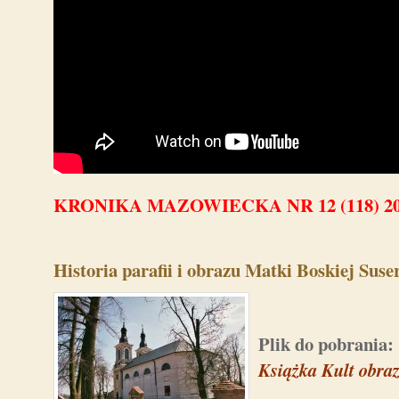
KRONIKA MAZOWIECKA NR 12 (118) 2
Historia parafii i obrazu Matki Boskiej Suse
Plik do pobrania:
Książka Kult obraz